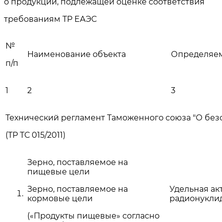
о продукции, подлежащей оценке соответствия
требованиям ТР ЕАЭС
№
Наименование объекта
Определяем
п/п
1
2
3
Технический регламент Таможенного союза "О без
(ТР ТС 015/2011)
Зерно, поставляемое на
пищевые цели
Зерно, поставляемое на
Удельная ак
кормовые цели
радионуклид
(«Продукты пищевые» согласно