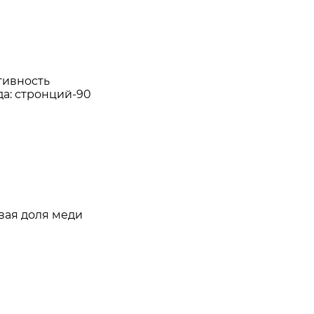
тивность
а: стронций-90
вая доля меди