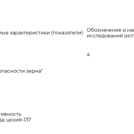
Обозначение и на
ые характеристики (показатели)
исследований (ис
4
опасности зерна"
тивность
а: цезий-137