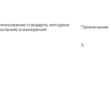
именование стандарта, методики
Примечание
пытаний) и измерений
5